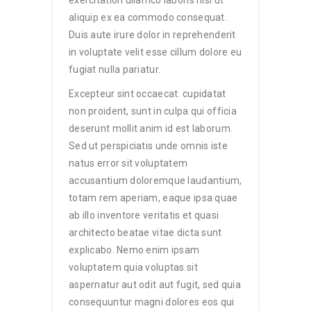
exercitation ullamco laboris nisi ut
aliquip ex ea commodo consequat.
Duis aute irure dolor in reprehenderit
in voluptate velit esse cillum dolore eu
fugiat nulla pariatur.
Excepteur sint occaecat. cupidatat
non proident, sunt in culpa qui officia
deserunt mollit anim id est laborum.
Sed ut perspiciatis unde omnis iste
natus error sit voluptatem
accusantium doloremque laudantium,
totam rem aperiam, eaque ipsa quae
ab illo inventore veritatis et quasi
architecto beatae vitae dicta sunt
explicabo. Nemo enim ipsam
voluptatem quia voluptas sit
aspernatur aut odit aut fugit, sed quia
consequuntur magni dolores eos qui