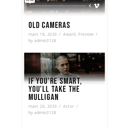
OLD CAMERAS
mars 18, 2020
Award
,
Preview
by
admin3128
IF YOU’RE SMART,
YOU’LL TAKE THE
MULLIGAN
mars 26, 2020
Actor
by
admin3128