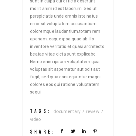
sunt in culpa qui officia deserunt
mollit anim id est laborum. Sed ut
perspiciatis unde omnis iste natus
error sit voluptatem accusantium
doloremque laudantium.totam rem
aperiam, eaque ipsa quae ab illo
inventore veritatis et quasi architecto
beatae vitae dicta sunt explicabo.
Nemo enim ipsam voluptatem quia
voluptas sit aspernatur aut odit aut
fugit, sed quia consequuntur magni
dolores eos qui ratione voluptatem
sequi.
TAGS:
documentary
review
video
SHARE: