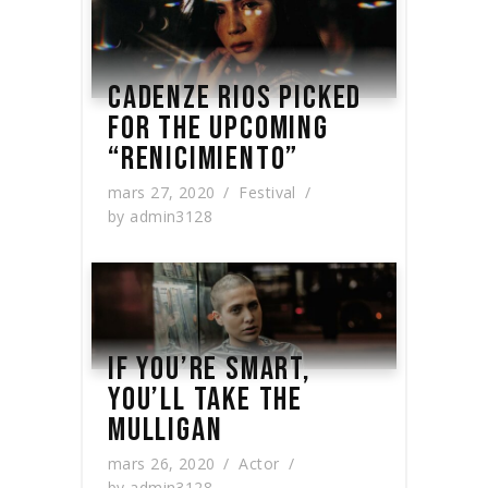
CADENZE RIOS PICKED
FOR THE UPCOMING
“RENICIMIENTO”
mars 27, 2020
Festival
by
admin3128
IF YOU’RE SMART,
YOU’LL TAKE THE
MULLIGAN
mars 26, 2020
Actor
by
admin3128