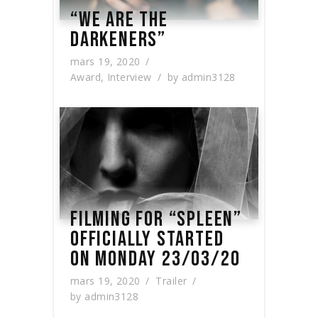
“WE ARE THE
DARKENERS”
mars 19, 2020
Award
,
Interview
by
admin3128
FILMING FOR “SPLEEN”
OFFICIALLY STARTED
ON MONDAY 23/03/20
mars 19, 2020
Trailer
by
admin3128