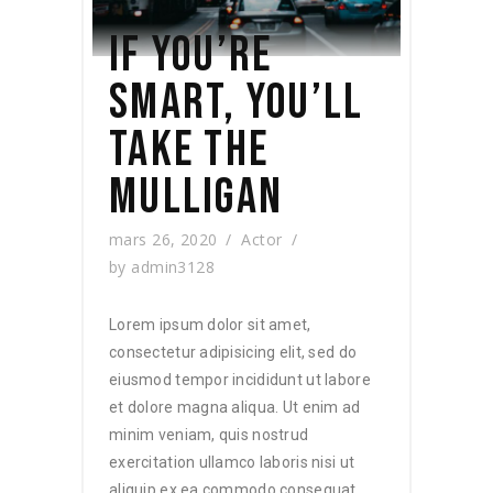
IF YOU’RE
SMART, YOU’LL
TAKE THE
MULLIGAN
mars 26, 2020
Actor
by
admin3128
Lorem ipsum dolor sit amet,
consectetur adipisicing elit, sed do
eiusmod tempor incididunt ut labore
et dolore magna aliqua. Ut enim ad
minim veniam, quis nostrud
exercitation ullamco laboris nisi ut
aliquip ex ea commodo consequat.