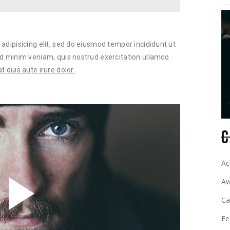
adipisicing elit, sed do eiusmod tempor incididunt ut
ad minim veniam, quis nostrud exercitation ullamco
 duis aute irure dolor.
C
Ac
Aw
C
Fe