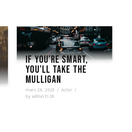
IF YOU’RE SMART,
YOU’LL TAKE THE
MULLIGAN
mars 26, 2020
Actor
by
admin3128