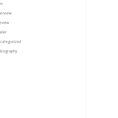
lm
terview
eview
ailer
categorized
deography