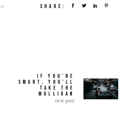
SHARE:
eo
IF YOU’RE
SMART, YOU’LL
TAKE THE
MULLIGAN
next post