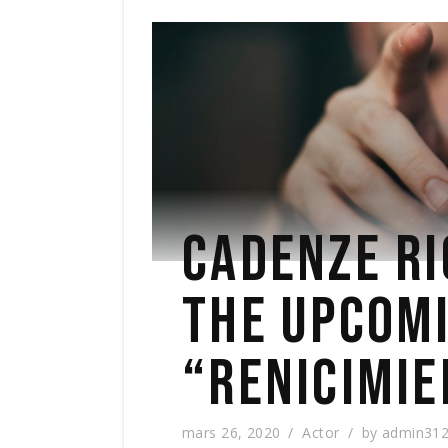
CADENZE RI
THE UPCOMI
“RENICIMIE
mars 26, 2020
Actor
by
admin31