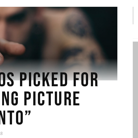
OS PICKED FOR
NG PICTURE
NTO”
28