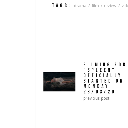
TAGS:
drama
film
review
vid
FILMING FOR
“SPLEEN”
OFFICIALLY
STARTED ON
MONDAY
23/03/20
previous post