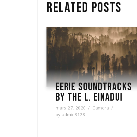
RELATED POSTS
EERIE SOUNDTRACKS
BY THE L. EINADUI
mars 27, 2020
Camera
by
admin3128