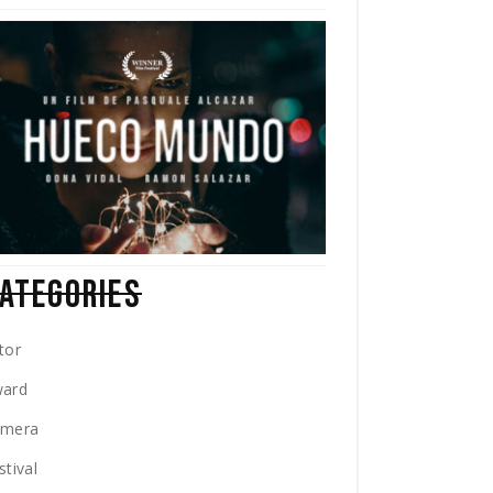
ATEGORIES
tor
ard
amera
stival