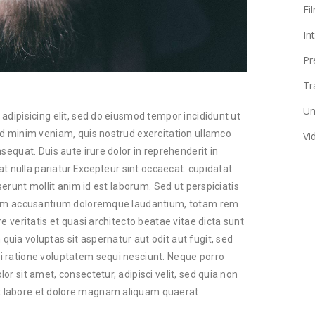
Fi
In
Pr
Tr
Un
adipisicing elit, sed do eiusmod tempor incididunt ut
ad minim veniam, quis nostrud exercitation ullamco
Vi
sequat. Duis aute irure dolor in reprehenderit in
iat nulla pariatur.Excepteur sint occaecat. cupidatat
serunt mollit anim id est laborum. Sed ut perspiciatis
atem accusantium doloremque laudantium, totam rem
e veritatis et quasi architecto beatae vitae dicta sunt
ia voluptas sit aspernatur aut odit aut fugit, sed
 ratione voluptatem sequi nesciunt. Neque porro
r sit amet, consectetur, adipisci velit, sed quia non
 labore et dolore magnam aliquam quaerat.