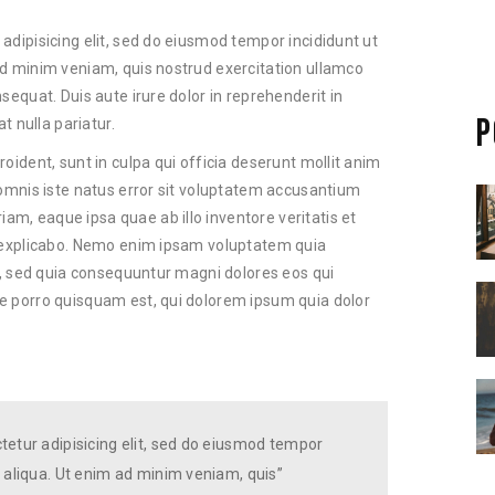
adipisicing elit, sed do eiusmod tempor incididunt ut
ad minim veniam, quis nostrud exercitation ullamco
sequat. Duis aute irure dolor in reprehenderit in
P
t nulla pariatur.
oident, sunt in culpa qui officia deserunt mollit anim
 omnis iste natus error sit voluptatem accusantium
m, eaque ipsa quae ab illo inventore veritatis et
t explicabo. Nemo enim ipsam voluptatem quia
it, sed quia consequuntur magni dolores eos qui
e porro quisquam est, qui dolorem ipsum quia dolor
tetur adipisicing elit, sed do eiusmod tempor
 aliqua. Ut enim ad minim veniam, quis”