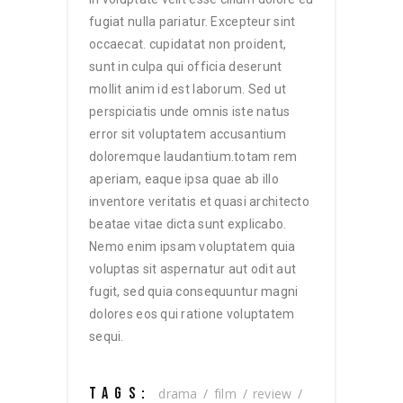
fugiat nulla pariatur. Excepteur sint
occaecat. cupidatat non proident,
sunt in culpa qui officia deserunt
mollit anim id est laborum. Sed ut
perspiciatis unde omnis iste natus
error sit voluptatem accusantium
doloremque laudantium.totam rem
aperiam, eaque ipsa quae ab illo
inventore veritatis et quasi architecto
beatae vitae dicta sunt explicabo.
Nemo enim ipsam voluptatem quia
voluptas sit aspernatur aut odit aut
fugit, sed quia consequuntur magni
dolores eos qui ratione voluptatem
sequi.
TAGS:
drama
film
review