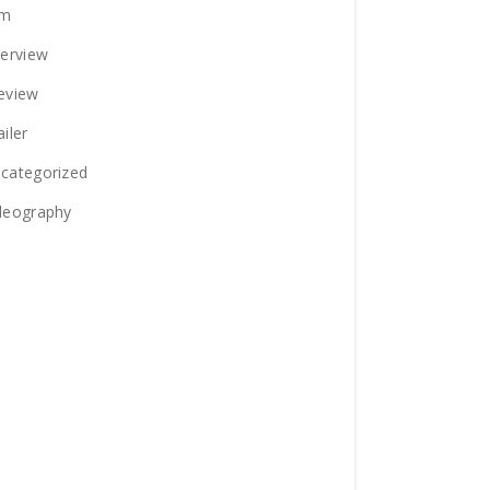
lm
terview
eview
ailer
categorized
deography