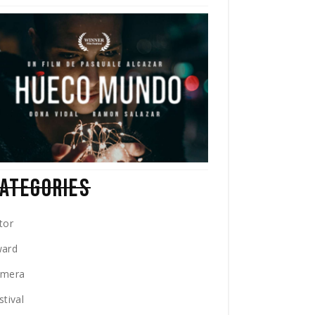
ATEGORIES
tor
ard
amera
stival