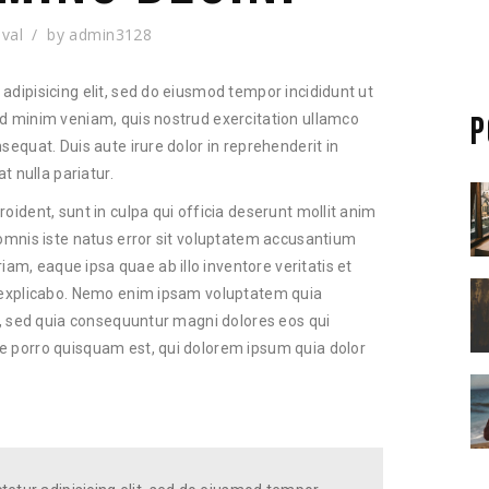
ival
by
admin3128
adipisicing elit, sed do eiusmod tempor incididunt ut
P
ad minim veniam, quis nostrud exercitation ullamco
sequat. Duis aute irure dolor in reprehenderit in
t nulla pariatur.
oident, sunt in culpa qui officia deserunt mollit anim
 omnis iste natus error sit voluptatem accusantium
m, eaque ipsa quae ab illo inventore veritatis et
t explicabo. Nemo enim ipsam voluptatem quia
it, sed quia consequuntur magni dolores eos qui
e porro quisquam est, qui dolorem ipsum quia dolor