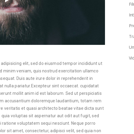
Fi
In
Pr
Tr
Un
Vi
adipisicing elit, sed do eiusmod tempor incididunt ut
ad minim veniam, quis nostrud exercitation ullamco
sequat. Duis aute irure dolor in reprehenderit in
iat nulla pariatur.Excepteur sint occaecat. cupidatat
serunt mollit anim id est laborum. Sed ut perspiciatis
atem accusantium doloremque laudantium, totam rem
e veritatis et quasi architecto beatae vitae dicta sunt
ia voluptas sit aspernatur aut odit aut fugit, sed
 ratione voluptatem sequi nesciunt. Neque porro
r sit amet, consectetur, adipisci velit, sed quia non