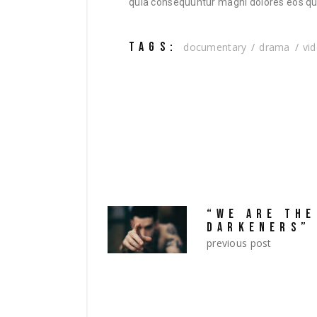
quia consequuntur magni dolores eos qui
TAGS:
documentary
drama
vi
“WE ARE THE
DARKENERS”
previous post