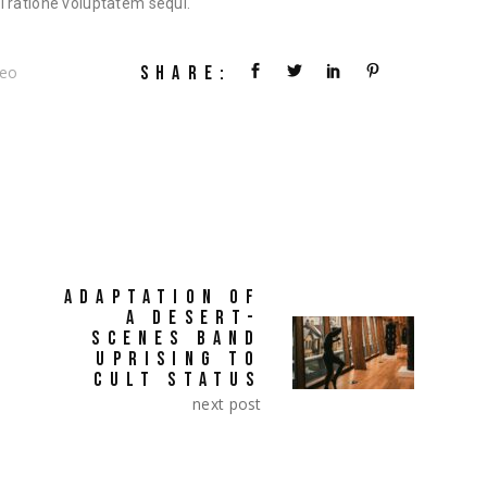
 ratione voluptatem sequi.
SHARE:
deo
ADAPTATION OF
A DESERT-
SCENES BAND
UPRISING TO
CULT STATUS
next post