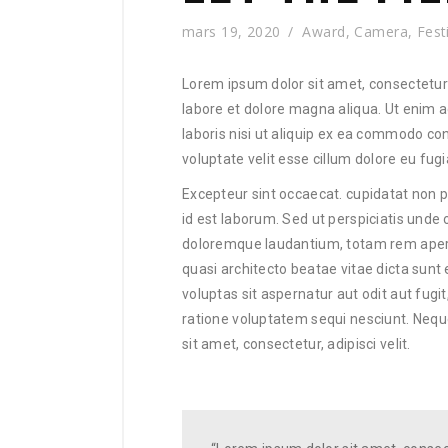
mars 19, 2020
Award
,
Camera
,
Fest
Lorem ipsum dolor sit amet, consectetur 
labore et dolore magna aliqua. Ut enim 
laboris nisi ut aliquip ex ea commodo con
voluptate velit esse cillum dolore eu fugia
Excepteur sint occaecat. cupidatat non pr
id est laborum. Sed ut perspiciatis unde
doloremque laudantium, totam rem aperia
quasi architecto beatae vitae dicta sun
voluptas sit aspernatur aut odit aut fug
ratione voluptatem sequi nesciunt. Nequ
sit amet, consectetur, adipisci velit.