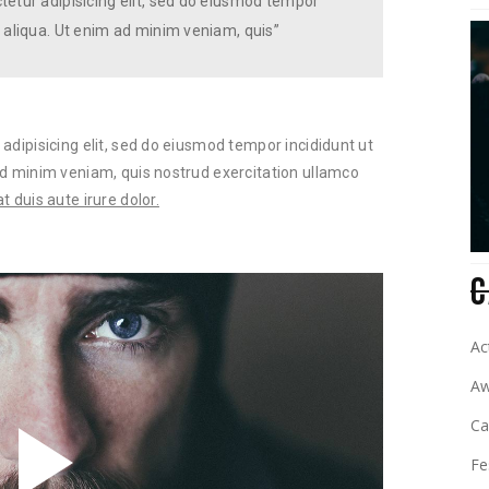
tetur adipisicing elit, sed do eiusmod tempor
 aliqua. Ut enim ad minim veniam, quis”
adipisicing elit, sed do eiusmod tempor incididunt ut
ad minim veniam, quis nostrud exercitation ullamco
 duis aute irure dolor.
C
Ac
Aw
C
Fe