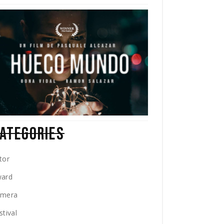
ATEGORIES
tor
ard
amera
stival