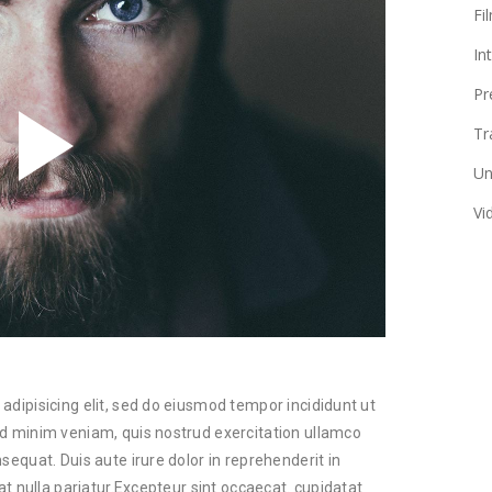
Fi
In
Pr
Tr
Un
Vi
adipisicing elit, sed do eiusmod tempor incididunt ut
ad minim veniam, quis nostrud exercitation ullamco
sequat. Duis aute irure dolor in reprehenderit in
iat nulla pariatur.Excepteur sint occaecat. cupidatat