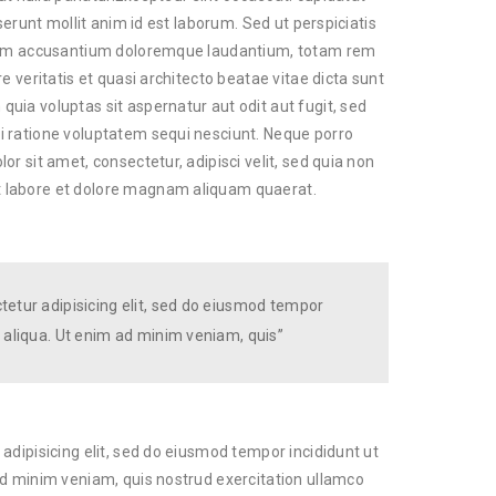
serunt mollit anim id est laborum. Sed ut perspiciatis
atem accusantium doloremque laudantium, totam rem
e veritatis et quasi architecto beatae vitae dicta sunt
ia voluptas sit aspernatur aut odit aut fugit, sed
 ratione voluptatem sequi nesciunt. Neque porro
r sit amet, consectetur, adipisci velit, sed quia non
 labore et dolore magnam aliquam quaerat.
tetur adipisicing elit, sed do eiusmod tempor
 aliqua. Ut enim ad minim veniam, quis”
adipisicing elit, sed do eiusmod tempor incididunt ut
ad minim veniam, quis nostrud exercitation ullamco