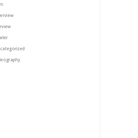
lm
terview
eview
ailer
categorized
deography