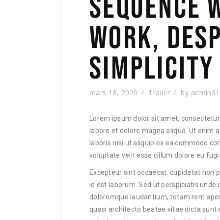
SEQUENCE 
WORK, DESP
SIMPLICITY
mars 18, 2020
Trailer
by
admin31
Lorem ipsum dolor sit amet, consectetur 
labore et dolore magna aliqua. Ut enim 
laboris nisi ut aliquip ex ea commodo con
voluptate velit esse cillum dolore eu fugia
Excepteur sint occaecat. cupidatat non pr
id est laborum. Sed ut perspiciatis unde
doloremque laudantium, totam rem aperia
quasi architecto beatae vitae dicta sun