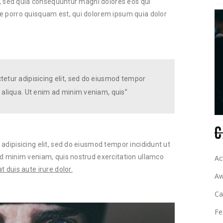
it, sed quia consequuntur magni dolores eos qui
e porro quisquam est, qui dolorem ipsum quia dolor
tetur adipisicing elit, sed do eiusmod tempor
 aliqua. Ut enim ad minim veniam, quis”
C
adipisicing elit, sed do eiusmod tempor incididunt ut
ad minim veniam, quis nostrud exercitation ullamco
Ac
 duis aute irure dolor.
Aw
C
Fe