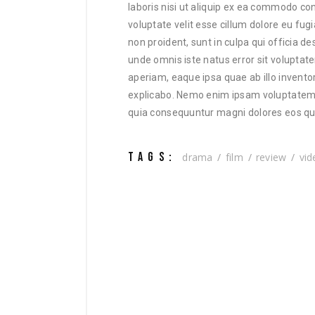
laboris nisi ut aliquip ex ea commodo con
voluptate velit esse cillum dolore eu fugi
non proident, sunt in culpa qui officia de
unde omnis iste natus error sit volup
aperiam, eaque ipsa quae ab illo inventor
explicabo. Nemo enim ipsam voluptatem qu
quia consequuntur magni dolores eos qui
TAGS:
drama
film
review
vid