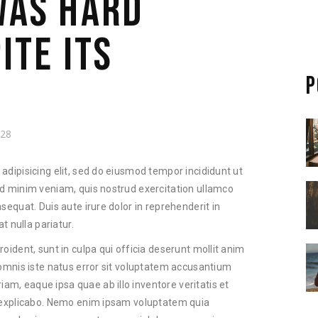
WAS HARD
ITE ITS
P
28
adipisicing elit, sed do eiusmod tempor incididunt ut
ad minim veniam, quis nostrud exercitation ullamco
sequat. Duis aute irure dolor in reprehenderit in
t nulla pariatur.
oident, sunt in culpa qui officia deserunt mollit anim
 omnis iste natus error sit voluptatem accusantium
m, eaque ipsa quae ab illo inventore veritatis et
t explicabo. Nemo enim ipsam voluptatem quia