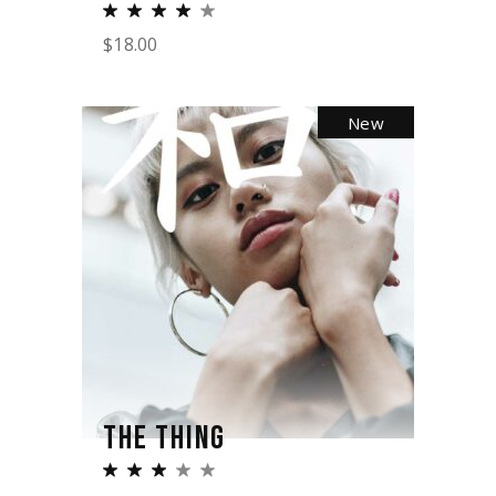
$
18.00
New
THE THING